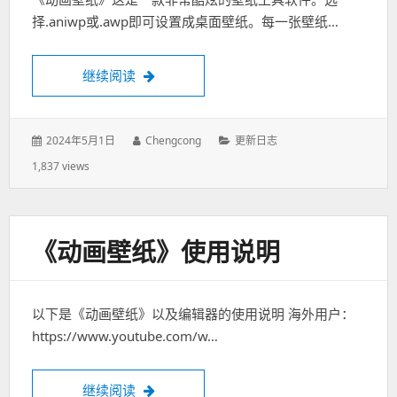
择.aniwp或.awp即可设置成桌面壁纸。每一张壁纸…
继续阅读
《动画壁纸》更新日志
发
2024年5月1日
作
Chengcong
分
更新日志
表
者：
类：
1,837 views
于：
《动画壁纸》使用说明
以下是《动画壁纸》以及编辑器的使用说明 海外用户：
https://www.youtube.com/w…
继续阅读
《动画壁纸》使用说明