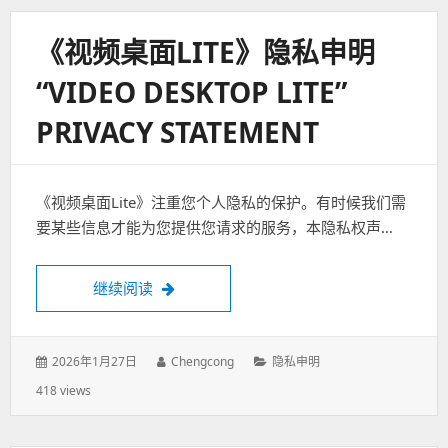
《视频桌面LITE》隐私申明
“VIDEO DESKTOP LITE”
PRIVACY STATEMENT
《视频桌面Lite》注重您个人隐私的保护。有时候我们需
要某些信息才能为您提供您请求的服务，本隐私权声…
继续阅读
《视频桌面Lite》隐私申明“Video Desktop Lit
发
2026年1月27日
作
Chengcong
分
隐私申明
表
者：
类：
418 views
于：