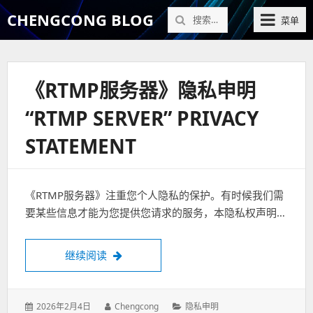
搜
CHENGCONG BLOG
菜单
索：
《RTMP服务器》隐私申明
“RTMP SERVER” PRIVACY
STATEMENT
《RTMP服务器》注重您个人隐私的保护。有时候我们需
要某些信息才能为您提供您请求的服务，本隐私权声明…
继续阅读
《RTMP服务器》隐私申明“RTMP Server” PRI
发
2026年2月4日
作
Chengcong
分
隐私申明