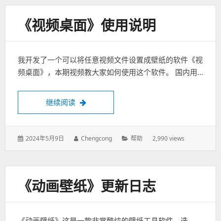
《视频桌面》使用说明
我开发了一个可以将任意视频文件设置成壁纸的软件《视
频桌面》，本期视频教大家如何使用这个软件。 国内用…
继续阅读
《视频桌面》使用说明
发
2024年5月9日
作
Chengcong
分
帮助
2,990 views
表
者：
类：
于：
《动画壁纸》更新日志
《动画壁纸》这是一款非常酷炫的壁纸工具软件。选