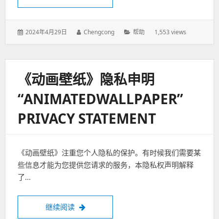
发
2024年4月29日
作
Chengcong
分
帮助
1,553 views
表
者：
类：
于：
《动画壁纸》隐私申明
“ANIMATEDWALLPAPER”
PRIVACY STATEMENT
《动画壁纸》注重您个人隐私的保护。有时候我们需要某
些信息才能为您提供您请求的服务，本隐私权声明解释
了…
继续阅读
《动画壁纸》隐私申明“AnimatedWallpaper” 