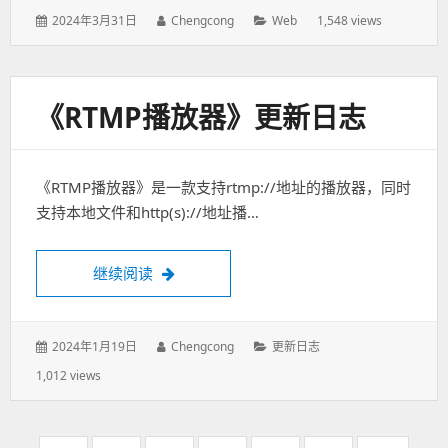
发
2024年3月31日
作
Chengcong
分
Web
1,548 views
表
者：
类：
于：
《RTMP播放器》更新日志
《RTMP播放器》是一款支持rtmp://地址的播放器，同时
支持本地文件和http(s)://地址播…
继续阅读
《RTMP播放器》更新日志
发
2024年1月19日
作
Chengcong
分
更新日志
表
者：
类：
1,012 views
于：
分