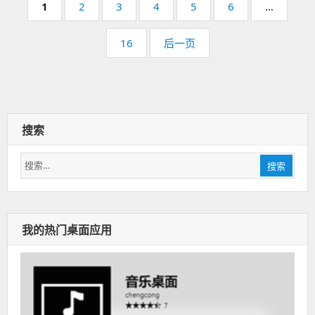
页
1
页
2
页
3
页
4
页
5
页
6
…
页
码：
码：
码：
码：
码：
码：
页
16
后一页
码：
搜索
搜
搜索
索：
我的热门桌面应用