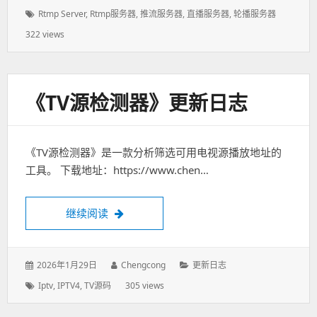
表
者：
类：
标
Rtmp Server
,
Rtmp服务器
,
推流服务器
,
直播服务器
,
轮播服务器
于：
签：
322 views
《TV源检测器》更新日志
《TV源检测器》是一款分析筛选可用电视源播放地址的
工具。 下载地址：https://www.chen…
继续阅读
《TV源检测器》更新日志
发
2026年1月29日
作
Chengcong
分
更新日志
表
者：
类：
标
Iptv
,
IPTV4
,
TV源码
305 views
于：
签：