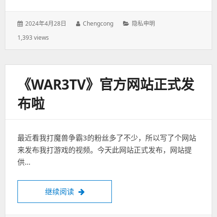
发
2024年4月28日
作
Chengcong
分
隐私申明
表
者：
类：
1,393 views
于：
《WAR3TV》官方网站正式发
布啦
最近看我打魔兽争霸3的粉丝多了不少，所以写了个网站
来发布我打游戏的视频。今天此网站正式发布，网站提
供…
继续阅读
《War3TV》官方网站正式发布啦