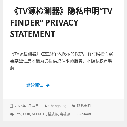
《TV源检测器》隐私申明“TV
FINDER” PRIVACY
STATEMENT
《TV源检测器》注重您个人隐私的保护。有时候我们需
要某些信息才能为您提供您请求的服务，本隐私权声明
解…
继续阅读
《TV源检测器》隐私申明“TV Finder” PRIVAC
发
2026年1月24日
作
Chengcong
分
隐私申明
表
者：
类：
标
Iptv
,
M3u
,
M3u8
,
TV
,
播放源
,
电视源
338 views
于：
签：