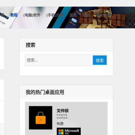
博客
教程
(电脑)软件
(手机)应用
游戏
帮助
隐私申明
搜索
搜
搜索
索：
我的热门桌面应用