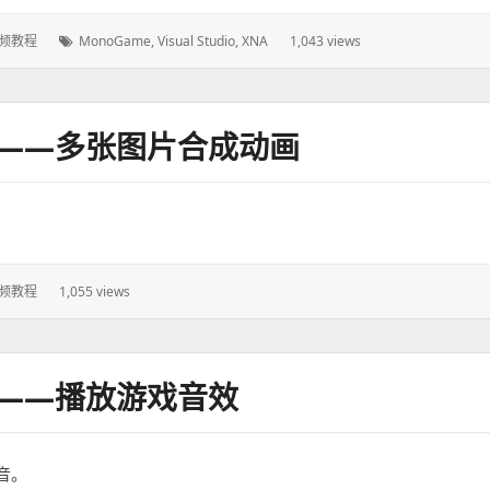
频教程
标
MonoGame
,
Visual Studio
,
XNA
1,043 views
签：
程——多张图片合成动画
频教程
1,055 views
程——播放游戏音效
音。