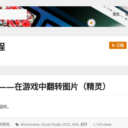
首页
程
订阅
程——在游戏中翻转图片（精灵）
翻转。
频教程
标
MonoGame
,
Visual Studio 2022
,
XNA
,
翻转
1,143 views