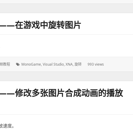
签：
程——在游戏中旋转图片
。
频教程
标
MonoGame
,
Visual Studio
,
XNA
,
旋转
993 views
签：
程——修改多张图片合成动画的播放
放速度。