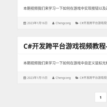
本期视频我们来学习一下如何在游戏中实现按钮以及
发
2023年1月16日
作
Chengcong
分
C#开发跨平台游戏视
表
者：
类：
于：
C#开发跨平台游戏视频教
本期视频我们来学习一下如何在游戏中自定义鼠标光
发
2023年1月15日
作
Chengcong
分
C#开发跨平台游戏视
表
者：
类：
于：
分
页
1
页
码：