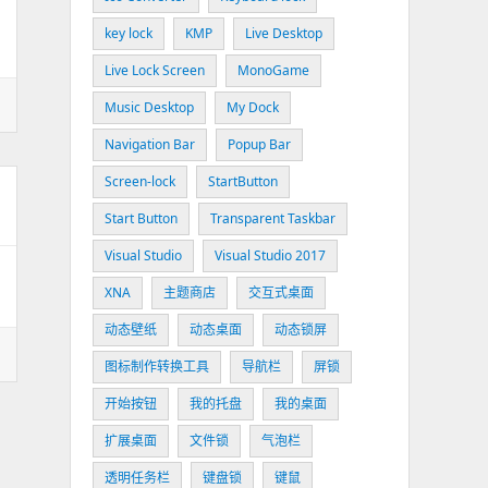
key lock
KMP
Live Desktop
Live Lock Screen
MonoGame
Music Desktop
My Dock
Navigation Bar
Popup Bar
Screen-lock
StartButton
Start Button
Transparent Taskbar
Visual Studio
Visual Studio 2017
XNA
主题商店
交互式桌面
动态壁纸
动态桌面
动态锁屏
图标制作转换工具
导航栏
屏锁
开始按钮
我的托盘
我的桌面
扩展桌面
文件锁
气泡栏
透明任务栏
键盘锁
键鼠