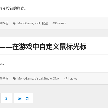
改变按钮的样式。
频教程
标
MonoGame
,
XNA
,
按钮
490 views
签：
程——在游戏中自定义鼠标光标
标。
频教程
标
MonoGame
,
Visual Studio
,
XNA
471 views
签：
页
2
后一页
码：