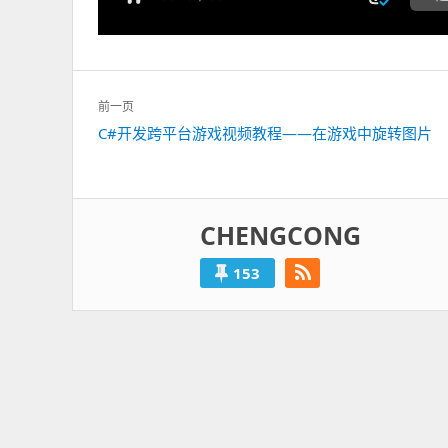
文
前一页
章
C#开发跨平台游戏视频教程——在游戏中旋转图片
上
导
一
航
篇：
CHENGCONG
153