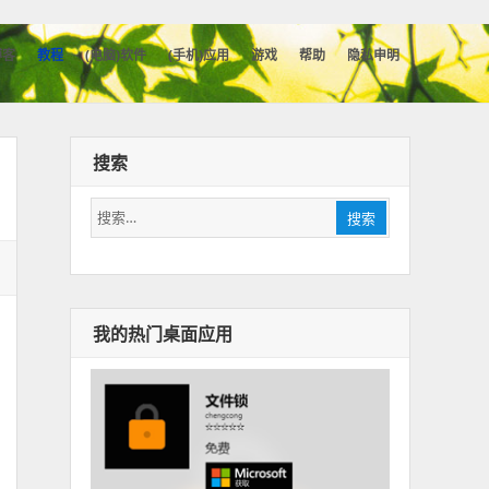
博客
教程
(电脑)软件
(手机)应用
游戏
帮助
隐私申明
搜索
搜
搜索
索：
我的热门桌面应用