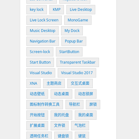
key lock
KMP
Live Desktop
Live Lock Screen
MonoGame
Music Desktop
My Dock
Navigation Bar
Popup Bar
Screen-lock
StartButton
Start Button
Transparent Taskbar
Visual Studio
Visual Studio 2017
XNA
主题商店
交互式桌面
动态壁纸
动态桌面
动态锁屏
图标制作转换工具
导航栏
屏锁
开始按钮
我的托盘
我的桌面
扩展桌面
文件锁
气泡栏
透明任务栏
键盘锁
键鼠