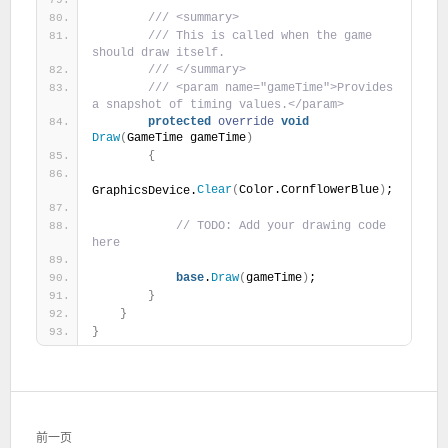
 /// <summary>
 /// This is called when the game 
should draw itself.
 /// </summary>
 /// <param name="gameTime">Provides 
a snapshot of timing values.</param>
protected
override
void
Draw
(
GameTime gameTime
)
{
Clear
(
Color.CornflowerBlue
)
;
GraphicsDevice.
 // TODO: Add your drawing code 
here
base
.
Draw
(
gameTime
)
;
}
}
}
文
前一页