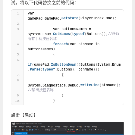
试。将以下代码替换之前的代码：
var 
GetState
(
PlayerIndex.One
)
;
gamePad=GamePad.
            var buttonsNames = 
GetNames
(
typeof
(
Buttons
)
)
;//获取
System.Enum.
所有手柄按钮名称
foreach
(
var btnName in 
)
buttonsNames
{
if
(
gamePad.
IsButtonDown
(
(
Buttons
)
System.Enum
Parse
(
typeof
(
Buttons
)
, btnName
)
)
)
.
{
WriteLine
(
btnName
)
;
System.Diagnostics.Debug.
//输出按钮名称
}
}
点击【启动】