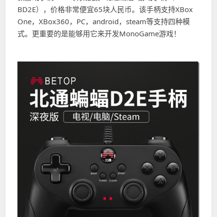
BD2E），价格非常便宜65块人民币。该手柄支持XBox
One，XBox360，PC，android，steam等支持四种模
式。更重要的是能够用它来开发MonoGame游戏！