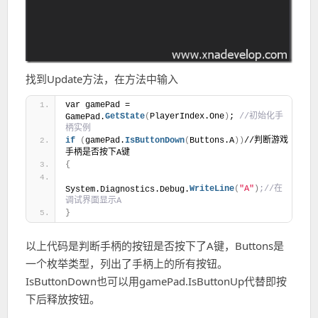
找到Update方法，在方法中输入
var gamePad = 
GetState
(
PlayerIndex.One
)
;
 //初始化手
GamePad.
柄实例
if
(
gamePad.
IsButtonDown
(
Buttons.A
)
)
//判断游戏
手柄是否按下A键
{
WriteLine
(
"A"
)
;//在
System.Diagnostics.Debug.
调试界面显示A
}
以上代码是判断手柄的按钮是否按下了A键，Buttons是
一个枚举类型，列出了手柄上的所有按钮。
IsButtonDown也可以用gamePad.IsButtonUp代替即按
下后释放按钮。