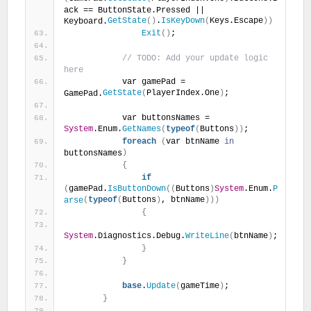
ack == ButtonState.Pressed || 
GetState
(
)
.
IsKeyDown
(
Keys.Escape
)
)
Keyboard.
Exit
(
)
;
 // TODO: Add your update logic 
here
            var gamePad = 
GetState
(
PlayerIndex.One
)
;
GamePad.
            var buttonsNames = 
System
.Enum.
GetNames
(
typeof
(
Buttons
)
)
;
foreach
(
var btnName 
in
)
buttonsNames
{
if
(
gamePad.
IsButtonDown
(
(
Buttons
)
System
.Enum.
P
(
typeof
(
Buttons
)
, btnName
)
)
)
arse
{
System
.Diagnostics.Debug.
WriteLine
(
btnName
)
;
}
}
base
.
Update
(
gameTime
)
;
}