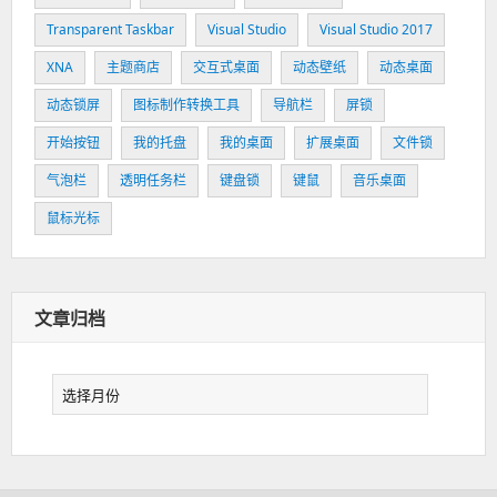
Transparent Taskbar
Visual Studio
Visual Studio 2017
XNA
主题商店
交互式桌面
动态壁纸
动态桌面
动态锁屏
图标制作转换工具
导航栏
屏锁
开始按钮
我的托盘
我的桌面
扩展桌面
文件锁
气泡栏
透明任务栏
键盘锁
键鼠
音乐桌面
鼠标光标
文章归档
文
章
归
档