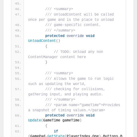
 /// <summary>
 /// UnloadContent will be called 
once per game and is the place to unload
 /// game-specific content.
 /// </summary>
protected
override
void
UnloadContent
(
)
{
 // TODO: Unload any non 
ContentManager content here
}
 /// <summary>
 /// Allows the game to run logic 
such as updating the world,
 /// checking for collisions, 
gathering input, and playing audio.
 /// </summary>
 /// <param name="gameTime">Provides 
a snapshot of timing values.</param>
protected
override
void
Update
(
GameTime gameTime
)
{
if
(
GamePad.
GetState
(
PlayerIndex.One
)
.Buttons.B