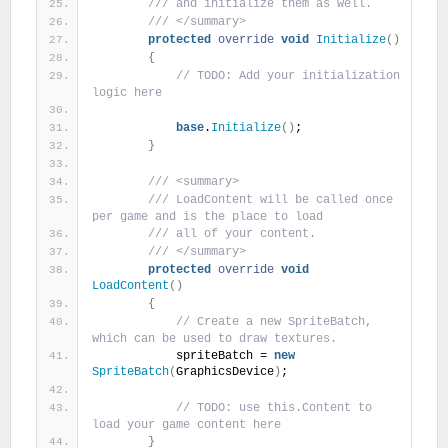
 /// and initialize them as well.
 /// </summary>
protected
override
void
Initialize
(
)
{
 // TODO: Add your initialization 
logic here
base
.
Initialize
(
)
;
}
 /// <summary>
 /// LoadContent will be called once 
per game and is the place to load
 /// all of your content.
 /// </summary>
protected
override
void
LoadContent
(
)
{
 // Create a new SpriteBatch, 
which can be used to draw textures.
            spriteBatch = 
new
SpriteBatch
(
GraphicsDevice
)
;
 // TODO: use this.Content to 
load your game content here
}