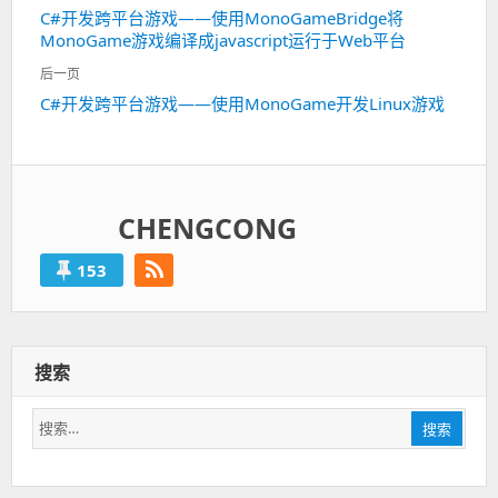
章
C#开发跨平台游戏——使用MonoGameBridge将
上
导
MonoGame游戏编译成javascript运行于Web平台
一
航
篇：
后一页
C#开发跨平台游戏——使用MonoGame开发Linux游戏
下
一
篇：
CHENGCONG
153
搜索
搜
搜索
索：