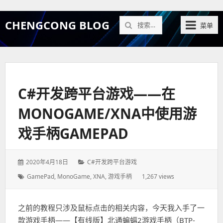
搜
CHENGCONG BLOG
菜单
索：
C#开发跨平台游戏——在
MONOGAME/XNA中使用游
戏手柄GAMEPAD
发
2020年4月18日
分
C#开发跨平台游戏
表
类：
标
GamePad
,
MonoGame
,
XNA
,
游戏手柄
1,267 views
于：
签：
之前的教程只涉及鼠标点击的相关内容，今天我入手了一
款游戏手柄——【有线版】北通蝙蝠2游戏手柄（BTP-