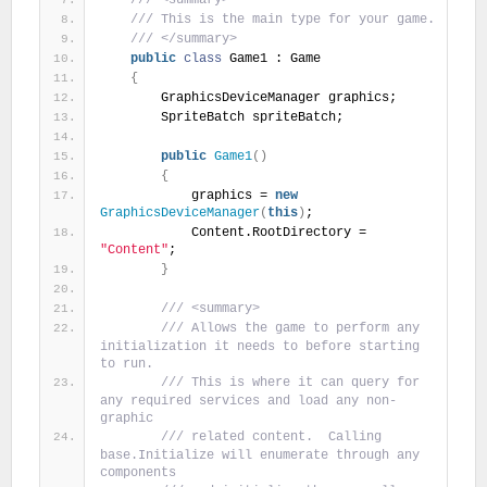
 /// <summary>
 /// This is the main type for your game.
 /// </summary>
public
class
 Game1 : Game
{
        GraphicsDeviceManager graphics;
        SpriteBatch spriteBatch;
public
Game1
(
)
{
            graphics = 
new
GraphicsDeviceManager
(
this
)
;
            Content.RootDirectory = 
"Content"
;
}
 /// <summary>
 /// Allows the game to perform any 
initialization it needs to before starting 
to run.
 /// This is where it can query for 
any required services and load any non-
graphic
 /// related content.  Calling 
base.Initialize will enumerate through any 
components