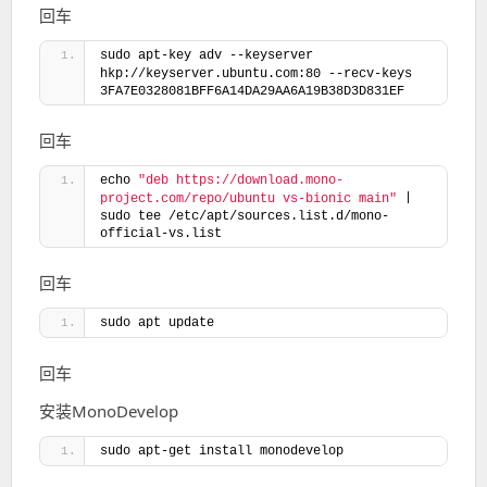
回车
sudo apt-key adv --keyserver 
hkp://keyserver.ubuntu.com:80 --recv-keys 
3FA7E0328081BFF6A14DA29AA6A19B38D3D831EF
回车
echo 
"deb https://download.mono-
 | 
project.com/repo/ubuntu vs-bionic main"
sudo tee /etc/apt/sources.list.d/mono-
official-vs.list
回车
sudo apt update
回车
安装MonoDevelop
sudo apt-get install monodevelop