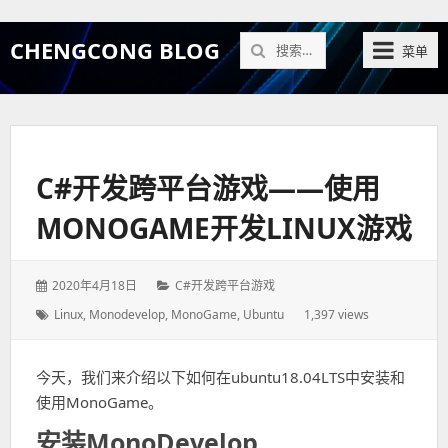
搜
CHENGCONG BLOG
菜单
索：
C#开发跨平台游戏——使用
MONOGAME开发LINUX游戏
发
2020年4月18日
分
C#开发跨平台游戏
表
类：
标
Linux
,
Monodevelop
,
MonoGame
,
Ubuntu
1,397 views
于：
签：
今天，我们来介绍以下如何在ubuntu18.04LTS中安装和
使用MonoGame。
安装MonoDevelop