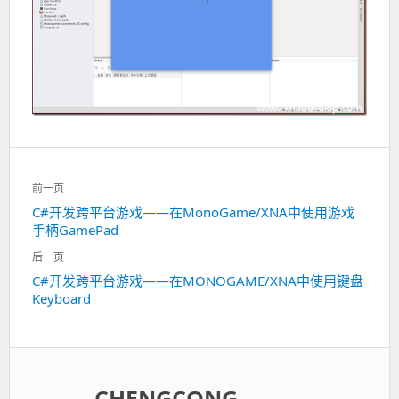
文
前一页
章
C#开发跨平台游戏——在MonoGame/XNA中使用游戏
上
导
手柄GamePad
一
航
篇：
后一页
C#开发跨平台游戏——在MONOGAME/XNA中使用键盘
下
Keyboard
一
篇：
CHENGCONG