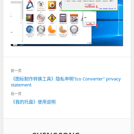
文
前一页
章
《图标制作转换工具》隐私申明“Ico Converter” privacy
上
导
statement
一
航
篇：
后一页
《我的托盘》使用说明
下
一
篇：