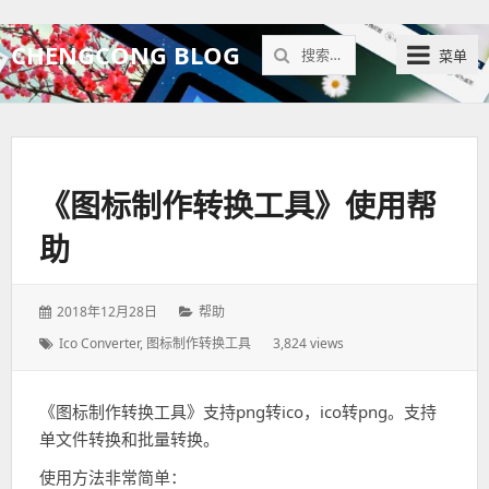
搜
CHENGCONG BLOG
菜单
索：
《图标制作转换工具》使用帮
助
发
2018年12月28日
分
帮助
表
类：
标
Ico Converter
,
图标制作转换工具
3,824 views
于：
签：
《图标制作转换工具》支持png转ico，ico转png。支持
单文件转换和批量转换。
使用方法非常简单：