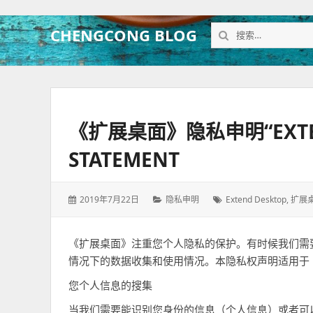
搜
CHENGCONG BLOG
索：
《扩展桌面》隐私申明“EXTEND
STATEMENT
发
2019年7月22日
分
隐私申明
标
Extend Desktop
,
扩展
表
类：
签：
于：
《扩展桌面》注重您个人隐私的保护。有时候我们需
情况下的数据收集和使用情况。本隐私权声明适用于
您个人信息的搜集
当我们需要能识别您身份的信息（个人信息）或者可