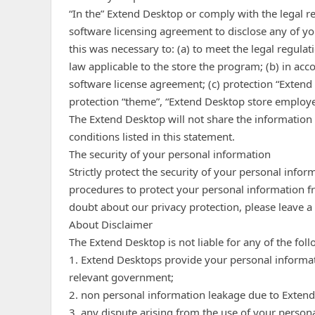
“In the” Extend Desktop or comply with the legal r
software licensing agreement to disclose any of yo
this was necessary to: (a) to meet the legal regulat
law applicable to the store the program; (b) in acc
software license agreement; (c) protection “Extend
protection “theme”, “Extend Desktop store employee
The Extend Desktop will not share the information 
conditions listed in this statement.
The security of your personal information
Strictly protect the security of your personal info
procedures to protect your personal information fr
doubt about our privacy protection, please leave 
About Disclaimer
The Extend Desktop is not liable for any of the foll
1. Extend Desktops provide your personal informat
relevant government;
2. non personal information leakage due to Exten
3. any dispute arising from the use of your person