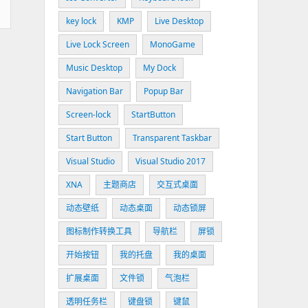
key lock
KMP
Live Desktop
Live Lock Screen
MonoGame
Music Desktop
My Dock
Navigation Bar
Popup Bar
Screen-lock
StartButton
Start Button
Transparent Taskbar
Visual Studio
Visual Studio 2017
XNA
主题商店
交互式桌面
动态壁纸
动态桌面
动态锁屏
图标制作转换工具
导航栏
屏锁
开始按钮
我的托盘
我的桌面
扩展桌面
文件锁
气泡栏
透明任务栏
键盘锁
键鼠