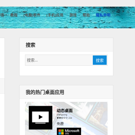
博客
教程
(电脑)软件
(手机)应用
游戏
帮助
隐私申明
搜索
搜
搜索
索：
我的热门桌面应用