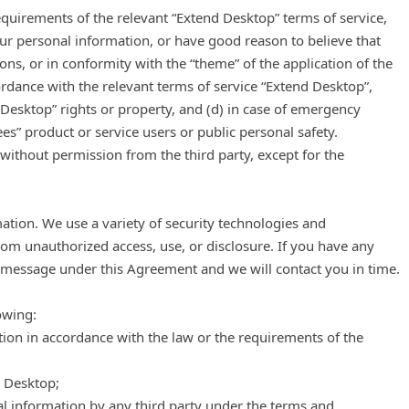
equirements of the relevant “Extend Desktop” terms of service,
ur personal information, or have good reason to believe that
ions, or in conformity with the “theme” of the application of the
ordance with the relevant terms of service “Extend Desktop”,
 Desktop” rights or property, and (d) in case of emergency
s” product or service users or public personal safety.
without permission from the third party, except for the
rmation. We use a variety of security technologies and
om unauthorized access, use, or disclosure. If you have any
a message under this Agreement and we will contact you in time.
owing:
ion in accordance with the law or the requirements of the
d Desktop;
al information by any third party under the terms and