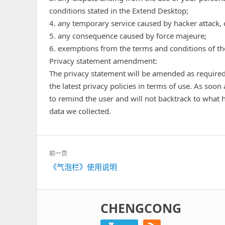
conditions stated in the Extend Desktop;
4. any temporary service caused by hacker attack,
5. any consequence caused by force majeure;
6. exemptions from the terms and conditions of the
Privacy statement amendment:
The privacy statement will be amended as required
the latest privacy policies in terms of use. As soon
to remind the user and will not backtrack to what
data we collected.
文
前一页
章
《气泡栏》使用说明
上
导
一
航
篇：
CHENGCONG