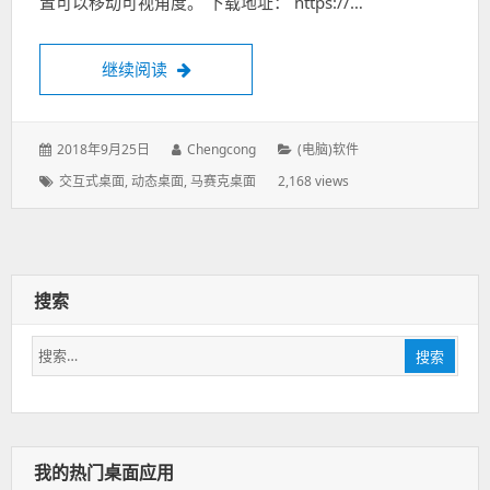
置可以移动可视角度。 下载地址： https://…
继续阅读
眼花缭乱的桌面壁纸——《马赛克桌面》发
发
2018年9月25日
作
Chengcong
分
(电脑)软件
表
者：
类：
标
交互式桌面
,
动态桌面
,
马赛克桌面
2,168 views
于：
签：
搜索
搜
搜索
索：
我的热门桌面应用