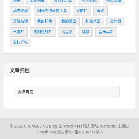
XNA
主题商店
交互式桌面
动态壁纸
动态桌面
动态锁屏
图标制作转换工具
导航栏
屏锁
开始按钮
我的托盘
我的桌面
扩展桌面
文件锁
气泡栏
透明任务栏
键盘锁
键鼠
音乐桌面
鼠标光标
文章归档
文
章
归
档
© 2026 CHENGCONG Blog.
由 WordPress 强力驱动.
WordStar
,
主题由
Linesh Jose提供
浙ICP备10206719号-5