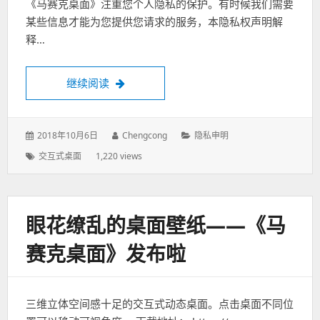
《马赛克桌面》注重您个人隐私的保护。有时候我们需要
某些信息才能为您提供您请求的服务，本隐私权声明解
释…
继续阅读
《马赛克桌面》隐私申明 “Mosaic Desktop” pri
发
2018年10月6日
作
Chengcong
分
隐私申明
表
者：
类：
标
交互式桌面
1,220 views
于：
签：
眼花缭乱的桌面壁纸——《马
赛克桌面》发布啦
三维立体空间感十足的交互式动态桌面。点击桌面不同位