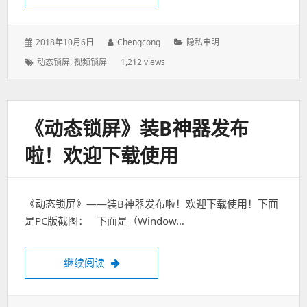
发
2018年10月6日
作
Chengcong
分
隐私申明
表
者：
类：
标
动态锁屏
,
视频锁屏
1,212 views
于：
签：
《动态锁屏》装B神器发布
啦！欢迎下载使用
《动态锁屏》——装B神器发布啦！欢迎下载使用！下面
是PC版截图： 下面是（Window…
继续阅读
《动态锁屏》装B神器发布啦！欢迎下载使