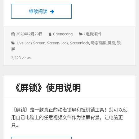
继续阅读
《屏锁》正式发布啦
发
2020年2月29日
作
Chengcong
分
(电脑)软件
表
者：
类：
标
Live Lock Screen
,
Screen-Lock
,
Screenlock
,
动态锁屏
,
屏锁
,
锁
于：
屏
签：
2,223 views
《屏锁》使用说明
《屏锁》是一款真正的动态锁屏和挂机锁工具！您可以使
用自己电脑上的任意视频文件作为锁屏背景，让电脑更
具…