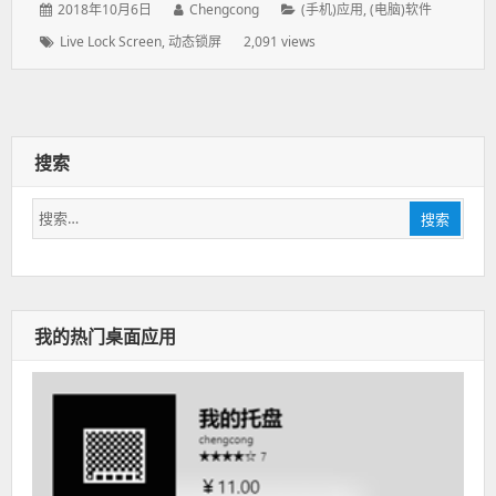
发
2018年10月6日
作
Chengcong
分
(手机)应用
,
(电脑)软件
表
者：
类：
标
Live Lock Screen
,
动态锁屏
2,091 views
于：
签：
搜索
搜
搜索
索：
我的热门桌面应用