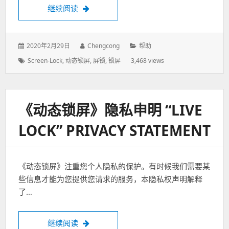
继续阅读
《屏锁》使用说明
发
2020年2月29日
作
Chengcong
分
帮助
表
者：
类：
标
Screen-Lock
,
动态锁屏
,
屏锁
,
锁屏
3,468 views
于：
签：
《动态锁屏》隐私申明 “LIVE
LOCK” PRIVACY STATEMENT
《动态锁屏》注重您个人隐私的保护。有时候我们需要某
些信息才能为您提供您请求的服务，本隐私权声明解释
了…
继续阅读
《动态锁屏》隐私申明 “Live Lock” privacy s