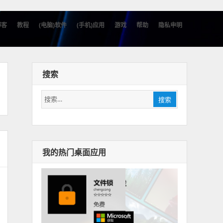
博客
教程
(电脑)软件
(手机)应用
游戏
帮助
隐私申明
搜索
搜
搜索
索：
我的热门桌面应用