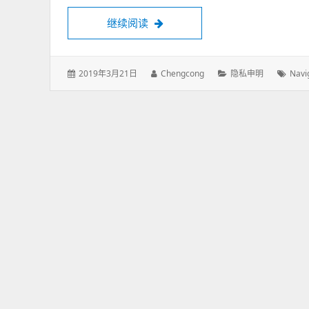
继续阅读
《导航栏》隐私申明“NAVIGATION BA
发
2019年3月21日
作
Chengcong
分
隐私申明
标
Navi
表
者：
类：
签：
于：