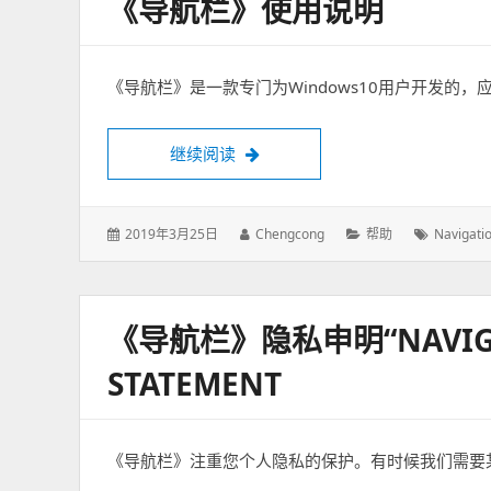
《导航栏》使用说明
《导航栏》是一款专门为Windows10用户开发的
继续阅读
《导航栏》使用说明
发
2019年3月25日
作
Chengcong
分
帮助
标
Navigati
表
者：
类：
签：
于：
《导航栏》隐私申明“NAVIGAT
STATEMENT
《导航栏》注重您个人隐私的保护。有时候我们需要