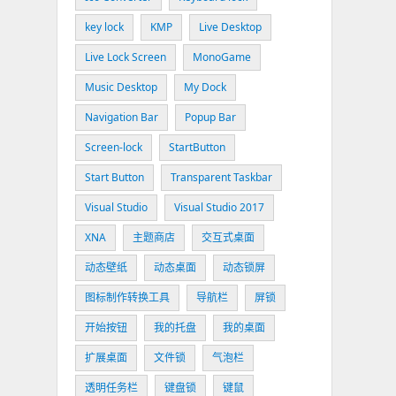
key lock
KMP
Live Desktop
Live Lock Screen
MonoGame
Music Desktop
My Dock
Navigation Bar
Popup Bar
Screen-lock
StartButton
Start Button
Transparent Taskbar
Visual Studio
Visual Studio 2017
XNA
主题商店
交互式桌面
动态壁纸
动态桌面
动态锁屏
图标制作转换工具
导航栏
屏锁
开始按钮
我的托盘
我的桌面
扩展桌面
文件锁
气泡栏
透明任务栏
键盘锁
键鼠