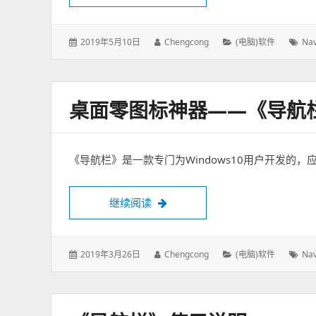
发
2019年5月10日
作
Chengcong
分
(电脑)软件
标
Nav
表
者：
类：
签
于：
桌面零图标神器——《导航
《导航栏》是一款专门为Windows10用户开发的
继续阅读
桌面零图标神器——《导航栏》正
发
2019年3月26日
作
Chengcong
分
(电脑)软件
标
Nav
表
者：
类：
签
于：