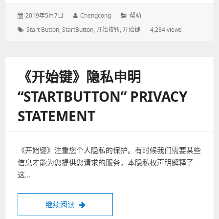
发
2019年5月7日
作
Chengcong
分
帮助
表
者：
类：
标
Start Button
,
StartButton
,
开始按钮
,
开始键
4,284 views
于：
签：
《开始键》隐私申明
“STARTBUTTON” PRIVACY
STATEMENT
《开始键》注重您个人隐私的保护。有时候我们需要某些
信息才能为您提供您请求的服务，本隐私权声明解释了
这…
继续阅读
《开始键》隐私申明“StartButton” PRIVACY 