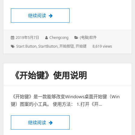
继续阅读
个性化开始按钮工具——《开始键》正式发
发
2019年5月7日
作
Chengcong
分
(电脑)软件
表
者：
类：
标
Start Button
,
StartButton
,
开始按钮
,
开始键
8,619 views
于：
签：
《开始键》使用说明
《开始键》是一款能够改变Windows桌面开始键（Win
键）图案的小工具。 使用方法： 1.打开《开…
继续阅读
《开始键》使用说明