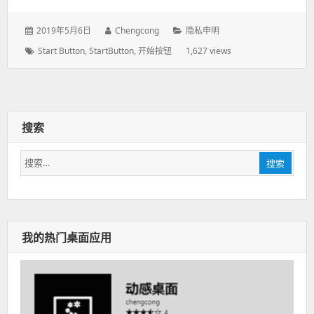
发
2019年5月6日
作
Chengcong
分
隐私申明
表
者：
类：
标
Start Button
,
StartButton
,
开始按钮
1,627 views
于：
签：
搜索
搜
搜索
索：
我的热门桌面应用