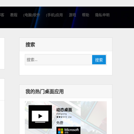
博客
教程
(电脑)软件
(手机)应用
游戏
帮助
隐私申明
搜索
搜
搜索
索：
我的热门桌面应用