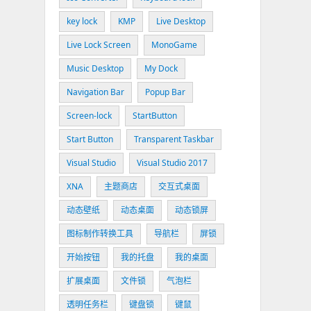
key lock
KMP
Live Desktop
Live Lock Screen
MonoGame
Music Desktop
My Dock
Navigation Bar
Popup Bar
Screen-lock
StartButton
Start Button
Transparent Taskbar
Visual Studio
Visual Studio 2017
XNA
主题商店
交互式桌面
动态壁纸
动态桌面
动态锁屏
图标制作转换工具
导航栏
屏锁
开始按钮
我的托盘
我的桌面
扩展桌面
文件锁
气泡栏
透明任务栏
键盘锁
键鼠