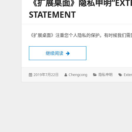
《扩展桌面》隐私申明“EXTEND
STATEMENT
《扩展桌面》注重您个人隐私的保护。有时候我们需
继续阅读
《扩展桌面》隐私申明“Extend Deskto
发
2019年7月22日
作
Chengcong
分
隐私申明
标
Exte
表
者：
类：
签：
于：