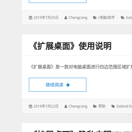
发
2019年7月25日
作
Chengcong
分
(电脑)软件
标
Ext
表
者：
类：
签
于：
《扩展桌面》使用说明
《扩展桌面》是一款对电脑桌面进行四边范围区域扩
继续阅读
《扩展桌面》使用说明
发
2019年7月22日
作
Chengcong
分
帮助
标
Extend D
表
者：
类：
签：
于：