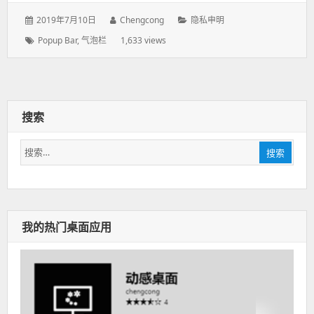
发
2019年7月10日
作
Chengcong
分
隐私申明
表
者：
类：
标
Popup Bar
,
气泡栏
1,633 views
于：
签：
搜索
搜
搜索
索：
我的热门桌面应用