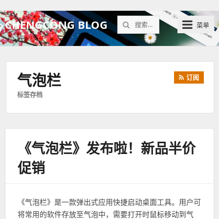
搜
CHENGCONG BLOG
菜单
索：
气泡栏
订阅
标签存档
《气泡栏》发布啦！新品半价
促销
《气泡栏》是一款弹出式应用快捷启动桌面工具。用户可
将常用的软件存放至气泡中，需要打开时鼠标移动到气