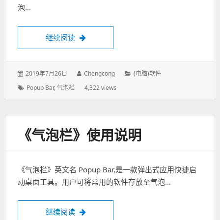
泡…
继续阅读
《气泡栏》发布啦！新品半价促销
发
2019年7月26日
作
Chengcong
分
(电脑)软件
表
者：
类：
标
Popup Bar
,
气泡栏
4,322 views
于：
签：
《气泡栏》使用说明
《气泡栏》英文名 Popup Bar,是一款弹出式应用快捷启
动桌面工具。用户可将常用的软件存放至气泡…
继续阅读
《气泡栏》使用说明