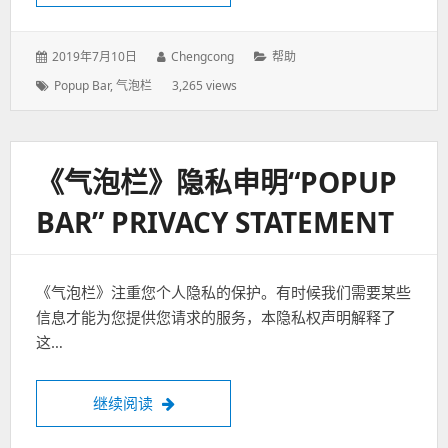
发
2019年7月10日
作
Chengcong
分
帮助
表
者：
类：
标
Popup Bar
,
气泡栏
3,265 views
于：
签：
《气泡栏》隐私申明“POPUP
BAR” PRIVACY STATEMENT
《气泡栏》注重您个人隐私的保护。有时候我们需要某些
信息才能为您提供您请求的服务，本隐私权声明解释了
这…
继续阅读
《气泡栏》隐私申明“Popup Bar” PRIVACY S