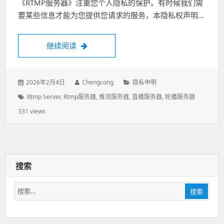
《RTMP服务器》注重您个人隐私的保护。有时候我们需
要某些信息才能为您提供您请求的服务，本隐私权声明…
继续阅读
《RTMP服务器》隐私申明“RTMP Server” PRI
发
2026年2月4日
作
Chengcong
分
隐私申明
表
者：
类：
标
Rtmp Server
,
Rtmp服务器
,
推流服务器
,
直播服务器
,
轮播服务器
于：
签：
331 views
搜索
搜
搜索
索：