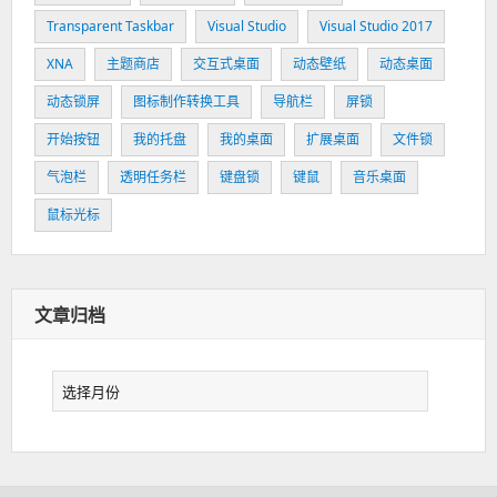
Transparent Taskbar
Visual Studio
Visual Studio 2017
XNA
主题商店
交互式桌面
动态壁纸
动态桌面
动态锁屏
图标制作转换工具
导航栏
屏锁
开始按钮
我的托盘
我的桌面
扩展桌面
文件锁
气泡栏
透明任务栏
键盘锁
键鼠
音乐桌面
鼠标光标
文章归档
文
章
归
档