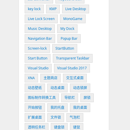
key lock
KMP
Live Desktop
Live Lock Screen
MonoGame
Music Desktop
My Dock
Navigation Bar
Popup Bar
Screen-lock
StartButton
Start Button
Transparent Taskbar
Visual Studio
Visual Studio 2017
XNA
主题商店
交互式桌面
动态壁纸
动态桌面
动态锁屏
图标制作转换工具
导航栏
屏锁
开始按钮
我的托盘
我的桌面
扩展桌面
文件锁
气泡栏
透明任务栏
键盘锁
键鼠