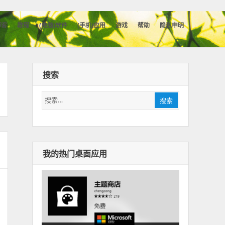
博客
教程
(电脑)软件
(手机)应用
游戏
帮助
隐私申明
搜索
搜
搜索
索：
我的热门桌面应用