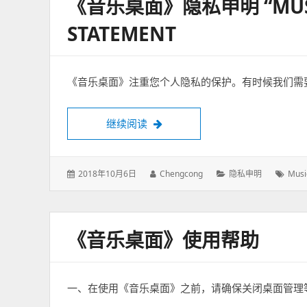
《音乐桌面》隐私申明 “MUSIC 
STATEMENT
《音乐桌面》注重您个人隐私的保护。有时候我们需
继续阅读
《音乐桌面》隐私申明 “Music Desktop
发
2018年10月6日
作
Chengcong
分
隐私申明
标
Musi
表
者：
类：
签：
于：
《音乐桌面》使用帮助
一、在使用《音乐桌面》之前，请确保关闭桌面管理