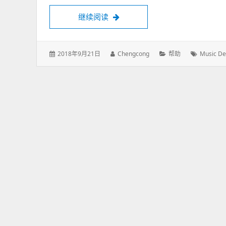
继续阅读
《音乐桌面》使用帮助
发
2018年9月21日
作
Chengcong
分
帮助
标
Music De
表
者：
类：
签：
于：