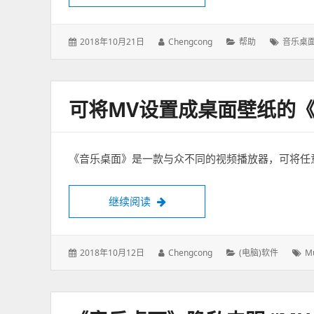
发
2018年10月21日
作
Chengcong
分
帮助
标
音乐桌
表
者：
类：
签：
于：
可将MV设置成桌面壁纸的
《音乐桌面》是一款与众不同的视频播放器，可将任
继续阅读
可将MV设置成桌面壁纸的《音乐
发
2018年10月12日
作
Chengcong
分
(电脑)软件
标
Mu
表
者：
类：
签
于：