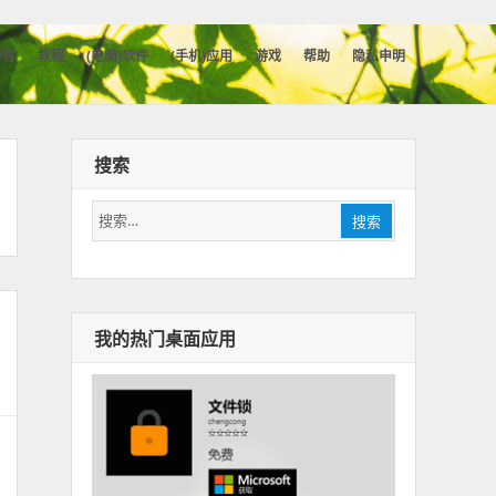
博客
教程
(电脑)软件
(手机)应用
游戏
帮助
隐私申明
搜索
搜
搜索
索：
我的热门桌面应用