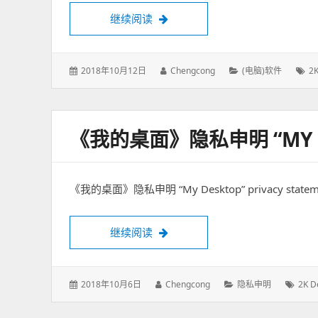
继续阅读
提供2K，3K，4K，5K，6K，7
发
2018年10月12日
作
Chengcong
分
(电脑)软件
标
2K
表
者：
类：
签
于：
《我的桌面》隐私申明 “MY DES
《我的桌面》隐私申明 “My Desktop” privacy st
继续阅读
《我的桌面》隐私申明 “My Desktop” p
发
2018年10月6日
作
Chengcong
分
隐私申明
标
2K D
表
者：
类：
签：
于：