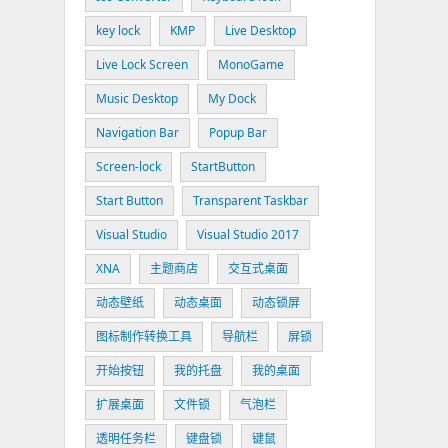
key lock
KMP
Live Desktop
Live Lock Screen
MonoGame
Music Desktop
My Dock
Navigation Bar
Popup Bar
Screen-lock
StartButton
Start Button
Transparent Taskbar
Visual Studio
Visual Studio 2017
XNA
主题商店
交互式桌面
动态壁纸
动态桌面
动态锁屏
图标制作转换工具
导航栏
屏锁
开始按钮
我的托盘
我的桌面
扩展桌面
文件锁
气泡栏
透明任务栏
键盘锁
键鼠