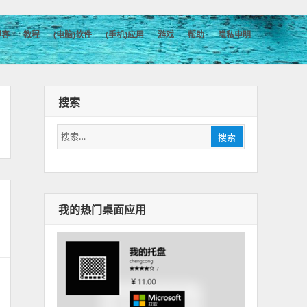
博客
教程
(电脑)软件
(手机)应用
游戏
帮助
隐私申明
搜索
搜
搜索
索：
我的热门桌面应用