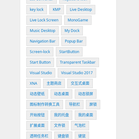
key lock
KMP
Live Desktop
Live Lock Screen
MonoGame
Music Desktop
My Dock
Navigation Bar
Popup Bar
Screen-lock
StartButton
Start Button
Transparent Taskbar
Visual Studio
Visual Studio 2017
XNA
主题商店
交互式桌面
动态壁纸
动态桌面
动态锁屏
图标制作转换工具
导航栏
屏锁
开始按钮
我的托盘
我的桌面
扩展桌面
文件锁
气泡栏
透明任务栏
键盘锁
键鼠