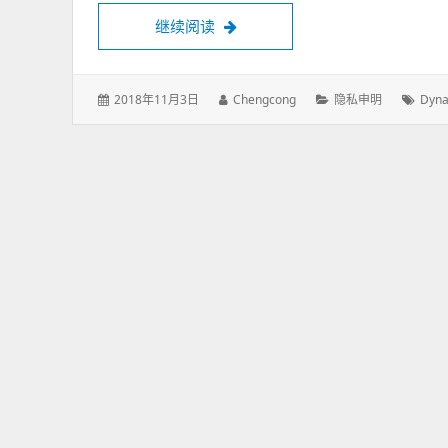
继续阅读
《动感桌面》隐私申明 “DynamicDeskto
发
2018年11月3日
作
Chengcong
分
隐私申明
标
Dyna
表
者：
类：
签：
于：