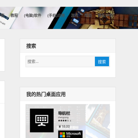
博客
教程
(电脑)软件
(手机)应用
游戏
帮助
隐私申明
搜索
搜
搜索
索：
我的热门桌面应用