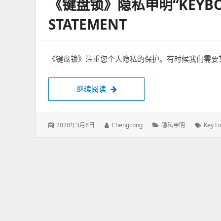
《键盘锁》隐私申明“KEYBOAR
STATEMENT
《键盘锁》注重您个人隐私的保护。有时候我们需要
继续阅读
《键盘锁》隐私申明“Keyboard lock”
发
2020年3月6日
作
Chengcong
分
隐私申明
标
Key L
表
者：
类：
签：
于：