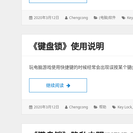
发
2020年3月12日
作
Chengcong
分
(电脑)软件
标
Key
表
者：
类：
签
于：
《键盘锁》使用说明
玩电脑游戏使用快捷键的时候经常会出现误按某个键(W
继续阅读
《键盘锁》使用说明
发
2020年3月12日
作
Chengcong
分
帮助
标
Key Lock
表
者：
类：
签：
于：