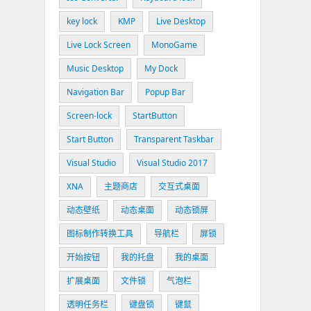
key lock
KMP
Live Desktop
Live Lock Screen
MonoGame
Music Desktop
My Dock
Navigation Bar
Popup Bar
Screen-lock
StartButton
Start Button
Transparent Taskbar
Visual Studio
Visual Studio 2017
XNA
主题商店
交互式桌面
动态壁纸
动态桌面
动态锁屏
图标制作转换工具
导航栏
屏锁
开始按钮
我的托盘
我的桌面
扩展桌面
文件锁
气泡栏
透明任务栏
键盘锁
键鼠